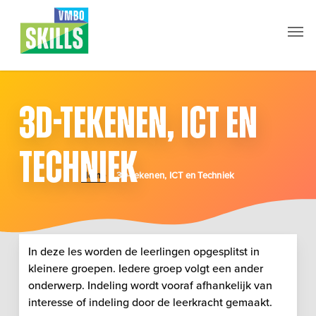
Skip
Men
to
main
content
3D-tekenen, ICT en
techniek
Home
3D-tekenen, ICT en Techniek
/
In deze les worden de leerlingen opgesplitst in
kleinere groepen. Iedere groep volgt een ander
onderwerp. Indeling wordt vooraf afhankelijk van
interesse of indeling door de leerkracht gemaakt.