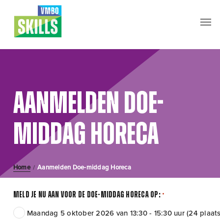
Skip
Men
to
main
content
Aanmelden
Doe-
middag Horeca
Home
Aanmelden Doe-middag Horeca
/
Meld je nu aan voor de doe-middag Horeca op:
*
Maandag 5 oktober 2026 van 13:30 - 15:30 uur (24 plaat