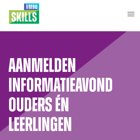
Skip
Men
to
main
content
Aanmelden
Informatieavond
ouders én
leerlingen