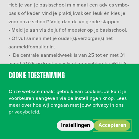
Heb je van je basisschool minimaal een advies vmbo-
basis of kader, vind je praktijkvakken leuk én kies je
voor onze school? Volg dan de volgende stappen:
• Meld je aan via de juf of meester op je basisschool.
• Of vul samen met je ouder(s)/verzorger(s) het
aanmeldformulier in.
• De centrale aanmeldweek is van 25 tot en met 31
maart 2025 en kunt u uw kind aanmelden bij SKILLS
vmbo. Vanaf 17 maart staan zowel het schriftelijke
Cookie toestemming
aanmeldformulier als de online versie op onze
website. Welkom!
Onze website maakt gebruik van cookies. Je kunt je
voorkeuren aangeven via de instellingen knop. Lees
meer over hoe wij omgaan met jouw privacy in ons
privacybeleid.
Volg ons op Instagram
•
Privacy
Instellingen
Accepteren