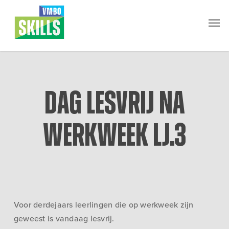
Skip
Men
to
main
content
Dag lesvrij na
werkweek lj.3
Voor derdejaars leerlingen die op werkweek zijn
geweest is vandaag lesvrij.