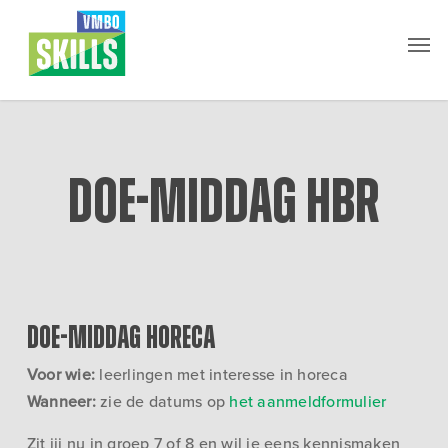
Skip
Men
to
main
content
Doe-middag HBR
Doe-middag Horeca
Voor wie:
leerlingen met interesse in horeca
Wanneer:
zie de datums op
het aanmeldformulier
Zit jij nu in groep 7 of 8 en wil je eens kennismaken