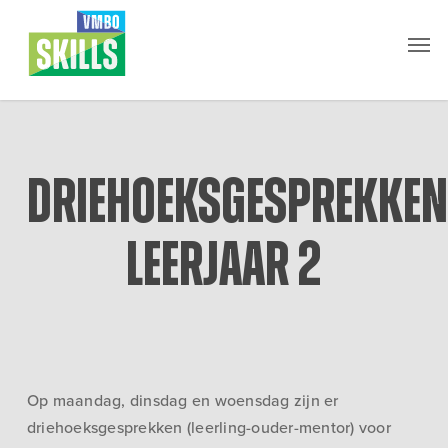
Skip
Men
to
main
content
Driehoeksgesprekken
leerjaar 2
Op maandag, dinsdag en woensdag zijn er
driehoeksgesprekken (leerling-ouder-mentor) voor