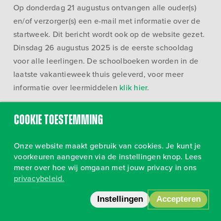
Op donderdag 21 augustus ontvangen alle ouder(s)
en/of verzorger(s) een e-mail met informatie over de
startweek. Dit bericht wordt ook op de website gezet.
Dinsdag 26 augustus 2025 is de eerste schooldag
voor alle leerlingen. De schoolboeken worden in de
laatste vakantieweek thuis geleverd, voor meer
informatie over leermiddelen
klik hier
.
Het team van SKILLS vmbo wenst u een fijne
Cookie toestemming
vakantie!
Onze website maakt gebruik van cookies. Je kunt je
voorkeuren aangeven via de instellingen knop. Lees
meer over hoe wij omgaan met jouw privacy in ons
privacybeleid.
Volg ons op Instagram
•
Privacy
Instellingen
Accepteren