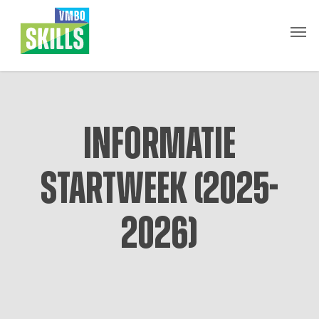
Skip
Men
to
main
content
Informatie
startweek (2025-
2026)