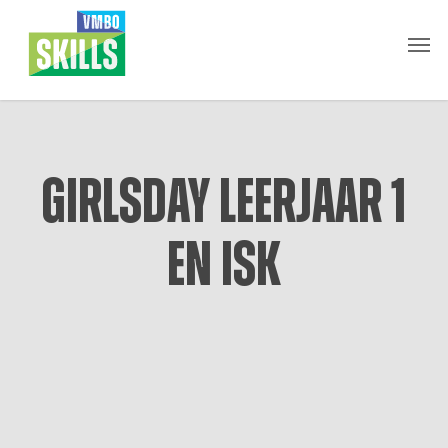
Skip
Men
to
main
content
Girlsday leerjaar 1
en ISK