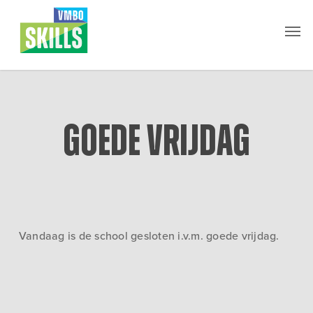
Skip
Men
to
main
content
Goede vrijdag
Vandaag is de school gesloten i.v.m. goede vrijdag.