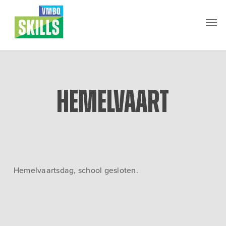
Skip
Men
to
main
content
Hemelvaart
Hemelvaartsdag, school gesloten.