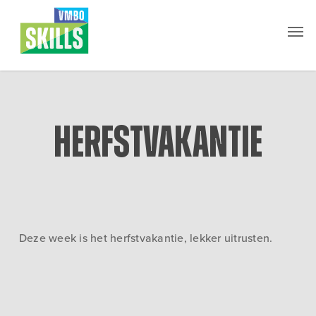
Skip
Men
to
main
content
Herfstvakantie
Deze week is het herfstvakantie, lekker uitrusten.