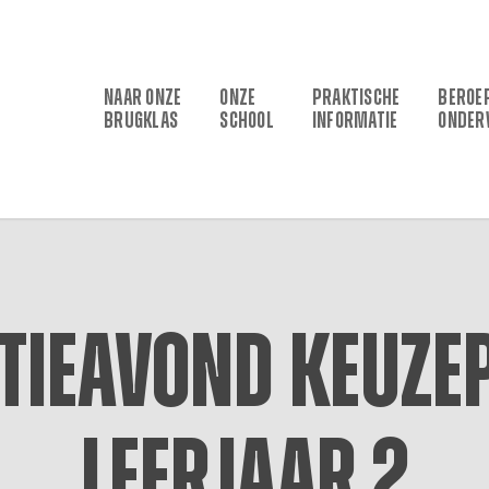
NAAR ONZE
ONZE
PRAKTISCHE
BEROE
BRUGKLAS
SCHOOL
INFORMATIE
ONDER
tieavond keuzep
leerjaar 2