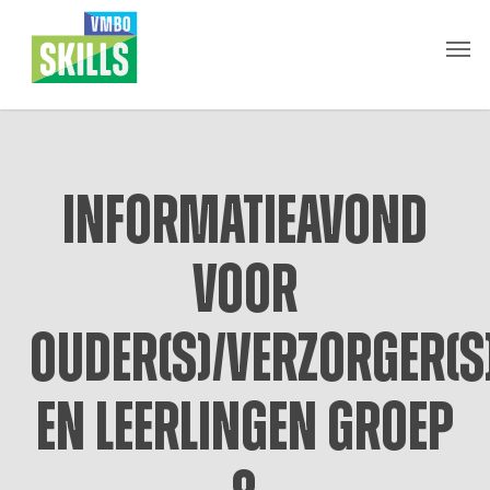
Skip
Men
to
main
content
Informatieavond
voor
ouder(s)/verzorger(s
en leerlingen groep