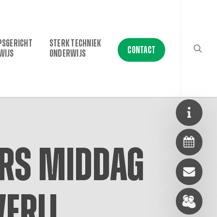
searc
PSGERICHT
STERK TECHNIEK
CONTACT
WIJS
ONDERWIJS
ers middag
verij