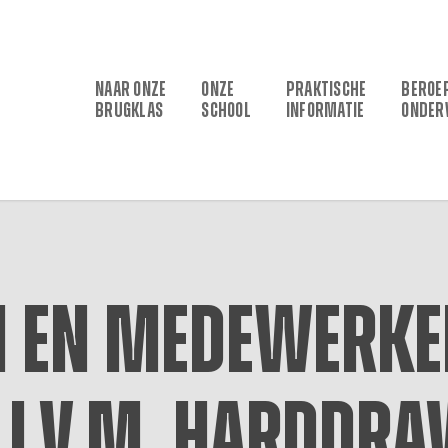
NAAR ONZE
ONZE
PRAKTISCHE
BEROE
BRUGKLAS
SCHOOL
INFORMATIE
ONDER
n en medewerk
 i.v.m. harddra