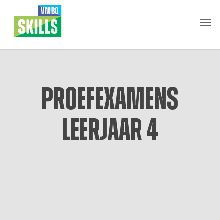
Skip
Men
to
main
content
Proefexamens
leerjaar 4