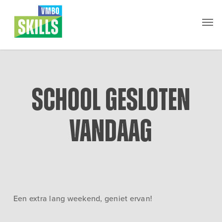
Skip
Men
to
main
content
School gesloten
vandaag
Een extra lang weekend, geniet ervan!