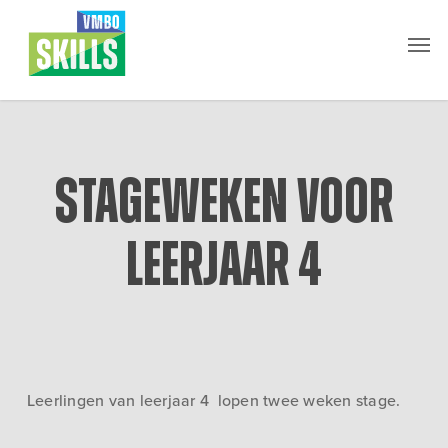
Skip
Men
to
main
content
Stageweken voor
leerjaar 4
Leerlingen van leerjaar 4 lopen twee weken stage.