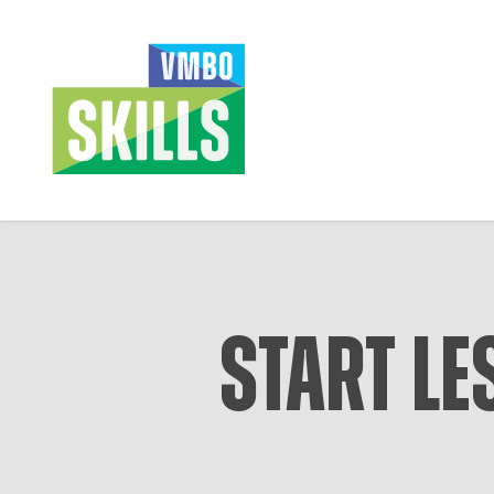
Skip
to
main
content
Start le