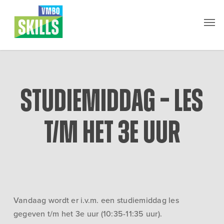
Skip
Men
to
main
content
Studiemiddag – les
t/m het 3e uur
Vandaag wordt er i.v.m. een studiemiddag les
gegeven t/m het 3e uur (10:35-11:35 uur).