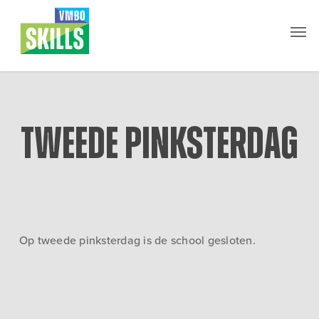
Skip
Men
to
main
content
Tweede pinksterdag
Op tweede pinksterdag is de school gesloten.