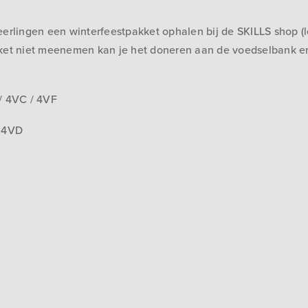
lingen een winterfeestpakket ophalen bij de SKILLS shop (lok
akket niet meenemen kan je het doneren aan de voedselbank e
 4VC / 4VF
 4VD