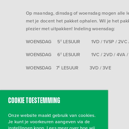
Op maandag, dinsdag of woensdag mogen alle leer
met je docent het pakket ophalen. Wil je het p
plezier met uitpakken! Indeling woensdag:
WOENSDAG 5
LESUUR 1VD / 1VSP / 2VC /
E
WOENSDAG 6
LESUUR 1VC / 2VD / 4VA /
E
WOENSDAG 7
LESUUR 3VD / 3VE
E
Cookie toestemming
Onze website maakt gebruik van cookies.
Je kunt je voorkeuren aangeven via de
instellingen knop. Lees meer over hoe wij