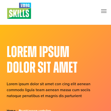
Skip
Men
to
main
content
Lorem ipsum
dolor sit amet
Lorem ipsum dolor sit amet con cing elit aenean
commodo ligula team aenean massa cum sociis
natoque penatibus et magnis dis parturient
Home
Brugklassers vertellen
/