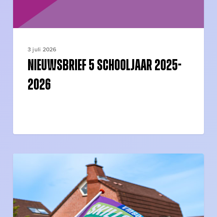
3 juli 2026
Nieuwsbrief 5 schooljaar 2025-
2026
Geslaagd
bij
SKILLS
vmbo!