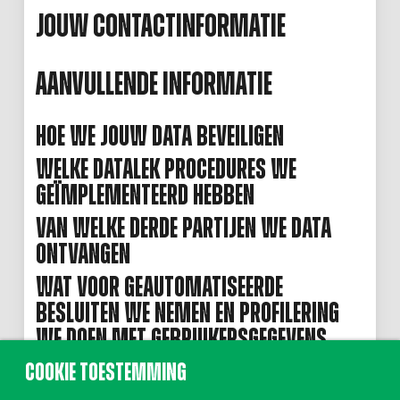
Jouw contactinformatie
Aanvullende informatie
Hoe we jouw data beveiligen
Welke datalek procedures we
geïmplementeerd hebben
Van welke derde partijen we data
ontvangen
Wat voor geautomatiseerde
besluiten we nemen en profilering
we doen met gebruikersgegevens
Openbaarmakingsverplichtingen
Cookie toestemming
van de industrie