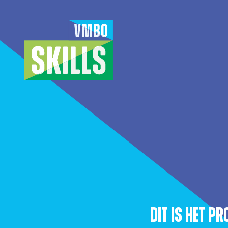
Skip
to
main
content
Dit is het P