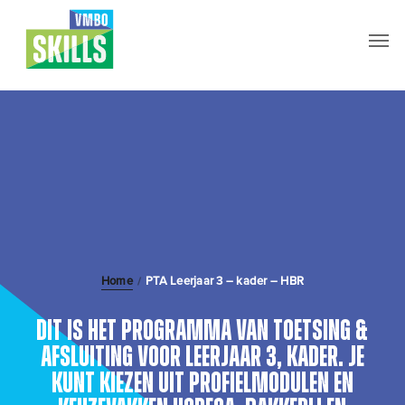
Skip
Men
to
main
content
Home
PTA Leerjaar 3 – kader – HBR
/
Dit is het Programma van Toetsing &
Afsluiting voor leerjaar 3, kader.
Je
kunt kiezen uit profielmodulen en