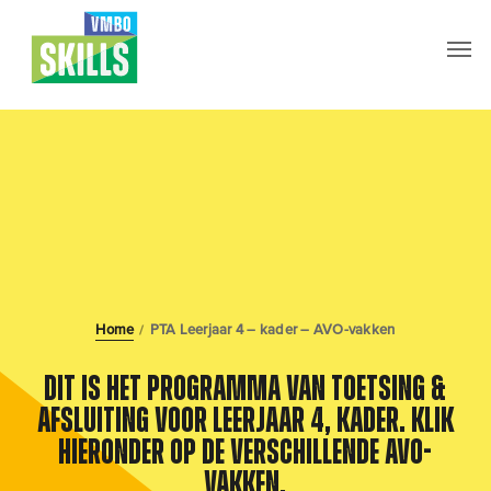
Skip
Men
to
main
content
Home
PTA Leerjaar 4 – kader – AVO-vakken
/
Dit is het Programma van Toetsing &
Afsluiting voor leerjaar 4, kader.
Klik
hieronder op de verschillende AVO-
vakken.