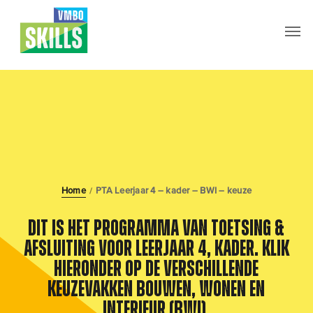
Skip
Men
to
main
content
Home
PTA Leerjaar 4 – kader – BWI – keuze
/
Dit is het Programma van Toetsing &
Afsluiting voor leerjaar 4, kader.
Klik
hieronder op de verschillende
keuzevakken Bouwen, Wonen en
Interieur (BWI).