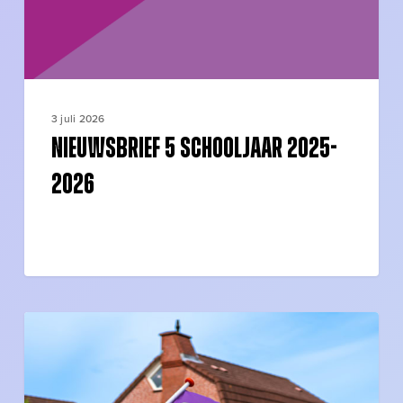
3 juli 2026
Nieuwsbrief 5 schooljaar 2025-
2026
Geslaagd
bij
SKILLS
vmbo!