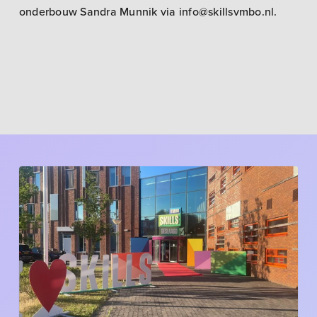
onderbouw Sandra Munnik via info@skillsvmbo.nl.
Een
prachtige
diploma-
avond