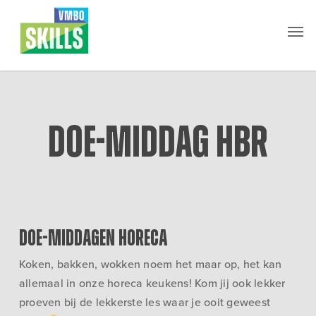
Skip
Men
to
main
content
Doe-middag HBR
Doe-middagen horeca
Koken, bakken, wokken noem het maar op, het kan
allemaal in onze horeca keukens! Kom jij ook lekker
proeven bij de lekkerste les waar je ooit geweest