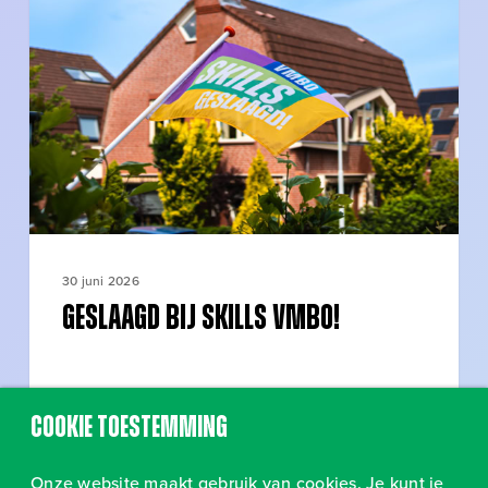
SKILLS
vmbo!
30 juni 2026
Geslaagd bij SKILLS vmbo!
Cookie toestemming
Onze website maakt gebruik van cookies. Je kunt je