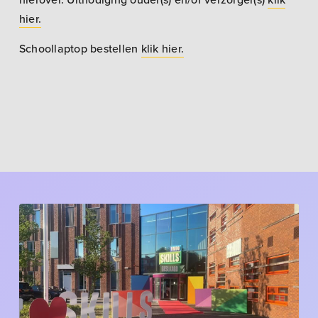
hier.
Schoollaptop bestellen
klik hier.
Een
prachtige
diploma-
avond