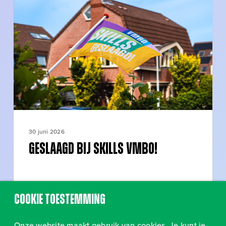
SKILLS
vmbo!
30 juni 2026
Geslaagd bij SKILLS vmbo!
Cookie toestemming
Onze website maakt gebruik van cookies. Je kunt je