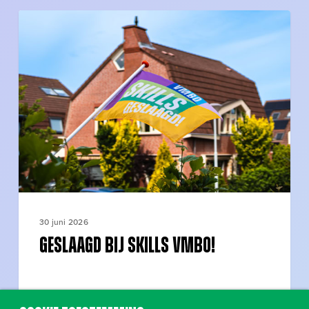
Geslaagd
bij
SKILLS
vmbo!
30 juni 2026
Geslaagd bij SKILLS vmbo!