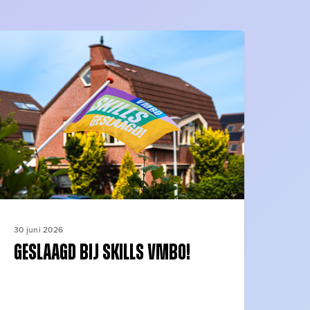
eslaagd
ij
KILLS
mbo!
30 juni 2026
Geslaagd bij SKILLS vmbo!