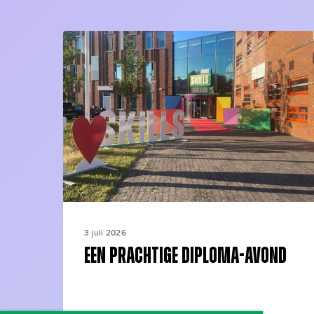
Een
prachtige
diploma-
avond
3 juli 2026
Een prachtige diploma-avond