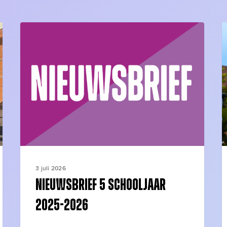
Nieuwsbrief
G
5
b
schooljaar
S
2025-
v
2026
3 juli 2026
Nieuwsbrief 5 schooljaar
2025-2026