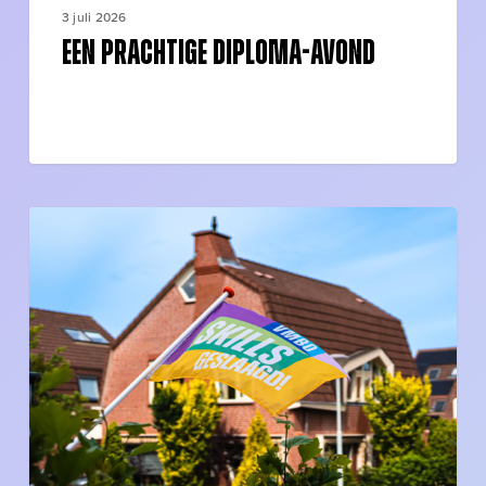
3 juli 2026
Een prachtige diploma-avond
Geslaagd
bij
SKILLS
vmbo!