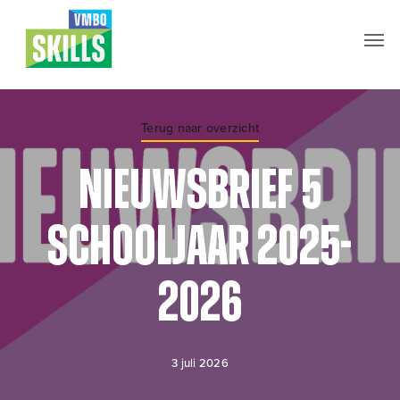
Skip
Men
to
main
content
Terug naar overzicht
Nieuwsbrief 5
schooljaar 2025-
2026
3 juli 2026